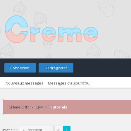
Connexion
S’enregistrer
Nouveaux messages
Messages d’aujourd’hui
Retourner sur le site
Télé
Crème CRM
›
CRM
›
Tutoriels
Pages (3) :
« Précédent
1
2
3