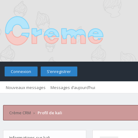
Connexion
S’enregistrer
Nouveaux messages
Messages d’aujourd’hui
Retourner sur le site
Télé
Crème CRM
›
Profil de kali
Informations sur kali