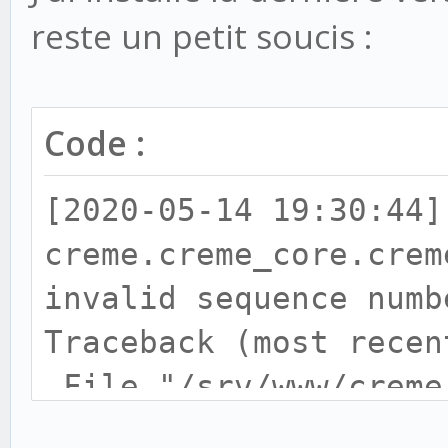
reste un petit soucis :
Code :
[2020-05-14 19:30:44]
creme.creme_core.crem
invalid sequence numb
Traceback (most recen
File "/srv/www/creme
2.1/creme/creme_core/