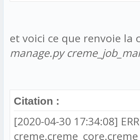
(reminders, assistant
commercial.commercial
et voici ce que renvoie l
EMAIL_SENDER = 'cr
manage.py creme_job_ma
# This is a Creme pa
from_email (sender
Citation :
EMAIL_HOST = 'sm
[2020-04-30 17:34:08] ERR
EMAIL_HOST_USER = '
EMAIL_HOST_PASSWORD =
creme.creme_core.creme_j