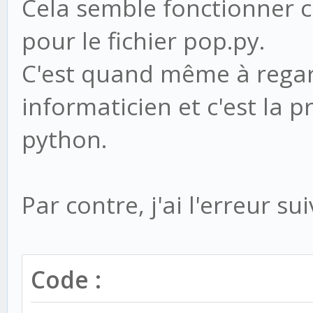
Cela semble fonctionner ca
attachments 
pour le fichier pop.py.
C'est quand même à regard
- message_numbe
msg_info.split(' ')
informaticien et c'est la p
- r, raw_messa
python.
message_size = client
+ message_numbe
Par contre, j'ai l'erreur su
msg_info.split()
+ r, raw_messa
Code :
message_size =