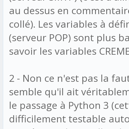
# CRUDITY_BACKENDS co
au dessus en commentaire
(it's a list of dict)
collé). Les variables à déf
CRUDITY_BACKENDS = [
(serveur POP) sont plus ba
{
savoir les variables CRE
'fetcher': 'ema
'input': 'raw'
2 - Non ce n'est pas la fau
#'input': '',
semble qu'il ait véritabl
'method': 'crea
le passage à Python 3 (cett
#'method': '',
difficilement testable aut
'model': 'emails.