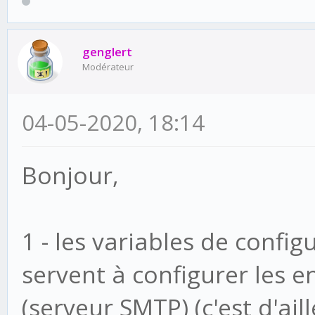
genglert
Modérateur
# Path to a readable 
04-05-2020, 18:14
fetcher 'filesystem'.
Bonjour,
# The contained files
entity (ex: the input
1 - les variables de confi
used files are delete
servent à configurer les 
#CRUDITY_FILESYS_FETC
(serveur SMTP) (c'est d'ai