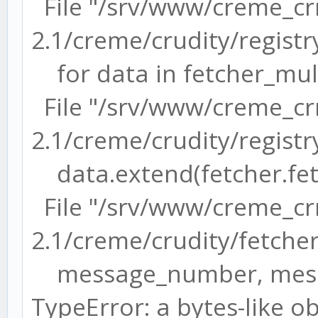
File "/srv/www/creme_c
2.1/creme/crudity/registry
for data in fetcher_multi
# CRUDITY -----------
File "/srv/www/creme_c
---------------------
2.1/creme/crudity/registry.
# EMail parameters to
Creme
data.extend(fetcher.fet
CREME_GET_EM
File "/srv/www/creme_c
'cremecrm@ma_socie
2.1/creme/crudity/fetchers
email. e.g : creme@cr
message_number, message
CREME_GET_EMAIL_SE
TypeError: a bytes-like obj