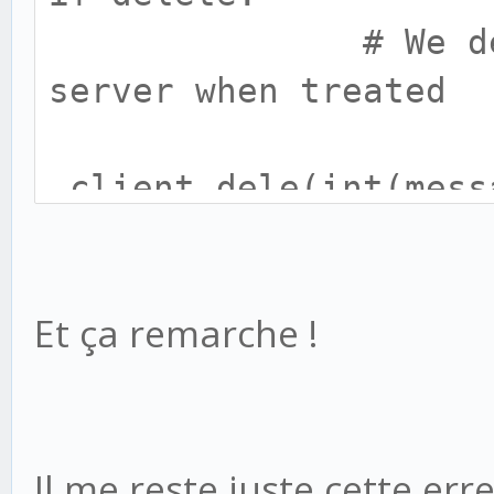
256, in dele
# We delete th
return self._shortc
server when treated
File "/usr/lib/pytho
176, in _shortcmd
client.dele(int(mess
return self._getre
File "/usr/lib/pytho
152, in _getresp
Et ça remarche !
raise error_proto(
poplib.error_proto: b
number: "b\\\'1\\\'"'
Il me reste juste cette err