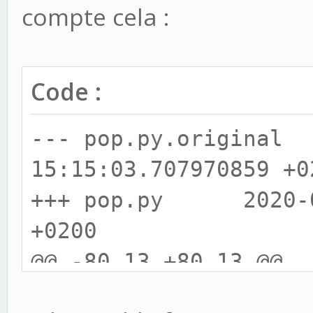
compte cela :
Code :
--- pop.py.origina
15:15:03.707970859 +0
+++ pop.py 2020-05
+0200
@@ -80,13 +80,13 @@
for msg_info in 