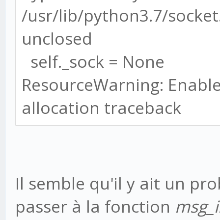
# Creme gets
/usr/lib/python3.7/socke
pop.cremecrm.org (onl
unclosed
self._sock = None
ResourceWarning: Enable 
allocation traceback
CREME_GET_EMAIL_US
'cremecrm@ma_societe.
CREME_GET_EMAIL_PAS
CREME_GET_EMAIL_
Il semble qu'il y ait un p
CREME_GET_EMAIL_
passer à la fonction
msg_in