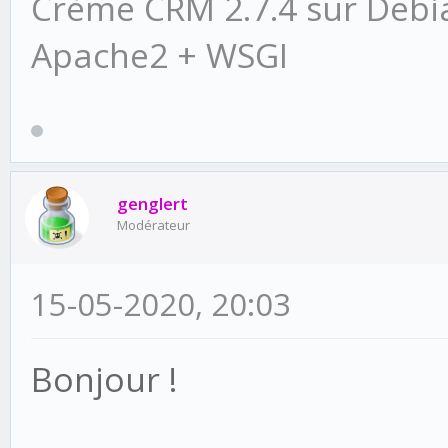
Crème CRM 2.7.4 sur Debi
RuntimeWarning)
Apache2 + WSGI
genglert
Modérateur
15-05-2020, 20:03
Bonjour !