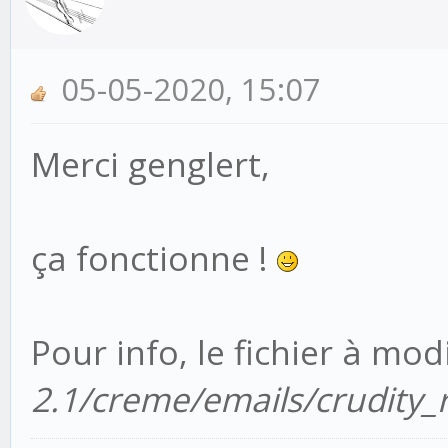
obj = self.model(**
File "/srv/www/creme
05-05-2020, 15:07
2.1/creme/creme_core/
Merci genglert,
109, in __init__
super().__init__(*a
File
ça fonctionne !
"/srv/www/Envs/creme_
packages/django/db/mo
Pour info, le fichier à modif
in __init__
2.1/creme/emails/crudity_r
raise TypeError("%s