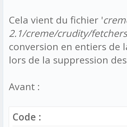
112, in execute
Cela vient du fichier '
crem
self._execute(job)
2.1/creme/crudity/fetcher
File "/srv/www/creme
2.1/creme/crudity/cre
conversion en entiers de 
_execute
lors de la suppression des
count =
len(registry.crudity_
Avant :
File "/srv/www/creme
2.1/creme/crudity/reg
Code :
fetch