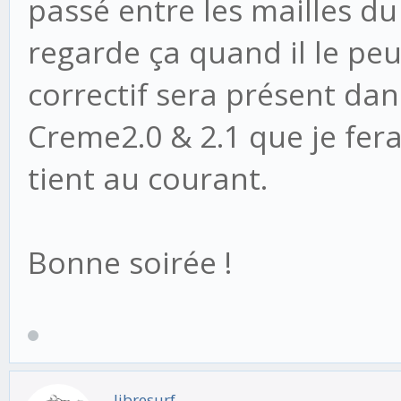
passé entre les mailles du
'password': ''
regarde ça quand il le peu
'limit_froms': 
correctif sera présent dan
'in_sandbox': T
Creme2.0 & 2.1 que je fer
'body_map': {}
tient au courant.
'subject': '*'
},
]
Bonne soirée !
libresurf