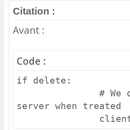
Citation :
Avant :
Code :
if delete:
# We delete t
server when treated
client.dele(m