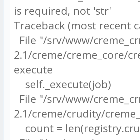
EMAIL_USE_TLS = 
is required, not 'str'
EMAIL_PORT = 
Traceback (most recent cal
File "/srv/www/creme_c
DEFAULT_USER_EMAIL =
2.1/creme/creme_core/cre
in case the user does
execute
self._execute(job)
# EMAILS [END]
File "/srv/www/creme_c
#####################
2.1/creme/crudity/creme_j
###################
count = len(registry.crud