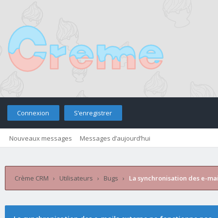
Connexion
S’enregistrer
Nouveaux messages
Messages d’aujourd’hui
Retourner sur le site
Télé
Crème CRM
›
Utilisateurs
›
Bugs
›
La synchronisation des e-mai