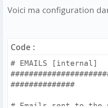
Voici ma configuration dans
Code :
# EMAILS [internal]
#####################
##############
# Emails sent to the 