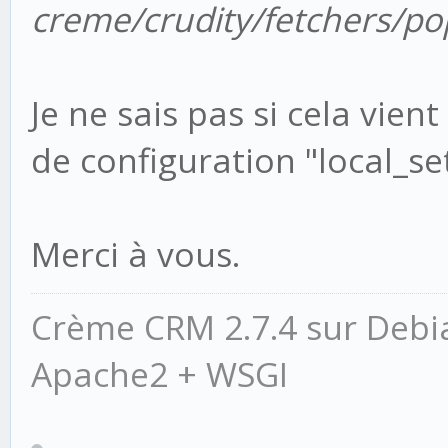
or False
creme/crudity/fetchers/po
CREME_GET_EMAIL_SSL_
formatted file that c
Je ne sais pas si cela vien
(only used if CREME_
de configuration "local_set
Merci à vous.
CREME_GET_EMAIL_SSL_
Crème CRM 2.7.4 sur Debi
formatted certificate
Apache2 + WSGI
CREME_GET_EMA