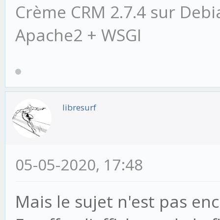
Crème CRM 2.7.4 sur Debi
keyword argument '%s'
Apache2 + WSGI
kwarg))
TypeError: Document()
keyword argument 'fol
libresurf
05-05-2020, 17:48
Mais le sujet n'est pas enc