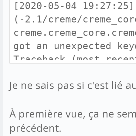
client.retr(int(messa
[2020-05-04 19:27:2
(-2.1/creme/creme_cor
- out_str 
creme.creme_core.crem
'\n'.join(raw_message
got an unexpected key
- out_str = re.
Traceback (most recen
'\r\n', out_str)
File "/srv/www/creme
+ out_str 
Je ne sais pas si c'est lié 
2.1/creme/creme_core/
b'\n'.join(raw_messag
112, in execute
+ out_str = re.
À première vue, ça ne sem
self._execute(job)
b'\r\n', out_str)
File "/srv/www/creme
précédent.