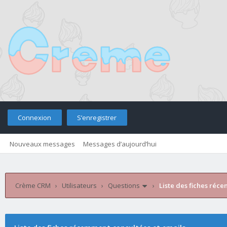
Connexion
S’enregistrer
Nouveaux messages
Messages d’aujourd’hui
Retourner sur le site
Télé
Crème CRM
›
Utilisateurs
›
Questions
›
Liste des fiches réc