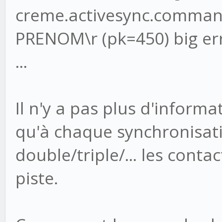
creme.activesync.commands
PRENOM\r (pk=450) big er
...
Il n'y a pas plus d'inform
qu'à chaque synchronisati
double/triple/... les cont
piste.