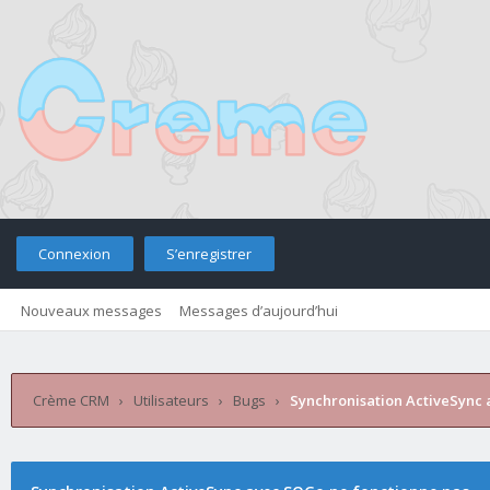
Connexion
S’enregistrer
Nouveaux messages
Messages d’aujourd’hui
Retourner sur le site
Télé
Crème CRM
›
Utilisateurs
›
Bugs
›
Synchronisation ActiveSync 