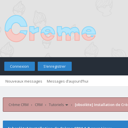
Connexion
S’enregistrer
Nouveaux messages
Messages d’aujourd’hui
Retourner sur le site
Télé
Crème CRM
›
CRM
›
Tutoriels
›
[obsolète] Installation de Cr