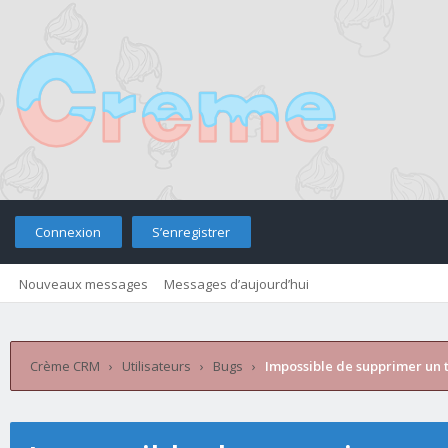
Connexion
S’enregistrer
Nouveaux messages
Messages d’aujourd’hui
Retourner sur le site
Télé
Crème CRM
›
Utilisateurs
›
Bugs
›
Impossible de supprimer un t