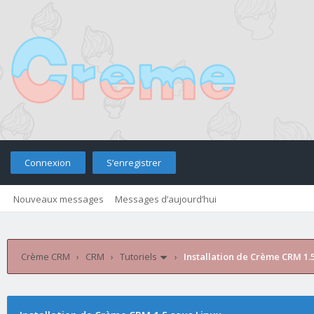
Connexion
S’enregistrer
Nouveaux messages
Messages d’aujourd’hui
Retourner sur le site
Télé
Crème CRM
›
CRM
›
Tutoriels
›
Installation de Crème CRM 1.5