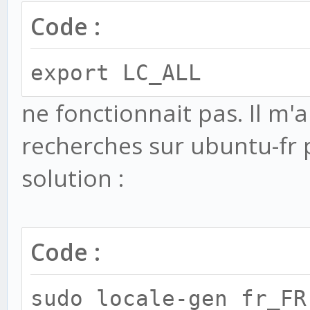
packages/django/templ
Code :
in render_to_string
export LC_ALL
return t.render(co
ne fonctionnait pas. Il m'a
File "/serveur/lib/p
recherches sur ubuntu-fr 
packages/django/templ
solution :
in render
return self._rende
File "/serveur/lib/p
Code :
packages/django/templ
in _render
sudo locale-gen fr_FR