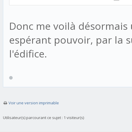
return self.nodelis
File "/serveur/lib/p
Donc me voilà désormais 
packages/django/templ
espérant pouvoir, par la s
in render
l'édifice.
bits.append(self.re
context))
File "/serveur/lib/p
packages/django/templ
Voir une version imprimable
in render_node
Utilisateur(s) parcourant ce sujet : 1 visiteur(s)
return node.render