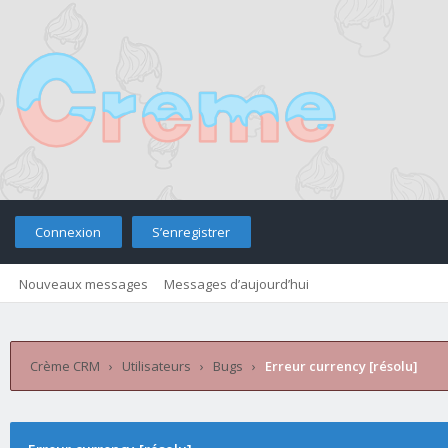
Connexion
S’enregistrer
Nouveaux messages
Messages d’aujourd’hui
Retourner sur le site
Télé
Crème CRM
›
Utilisateurs
›
Bugs
›
Erreur currency [résolu]