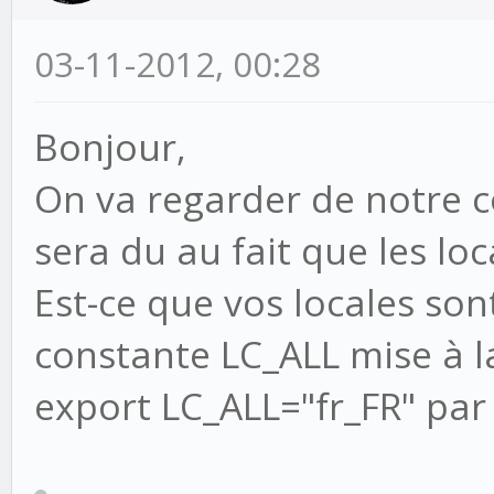
File "/serveur/lib/p
packages/django/contr
03-11-2012, 00:28
line 23, in _wrapped_
Bonjour,
return view_func(re
On va regarder de notre 
File
sera du au fait que les lo
"/serveur/creme/billi
59, in detailview
Est-ce que vos locales son
'can_create_invoi
constante LC_ALL mise à l
has_perm('billing.add
export LC_ALL="fr_FR" par
File
"/serveur/creme/creme