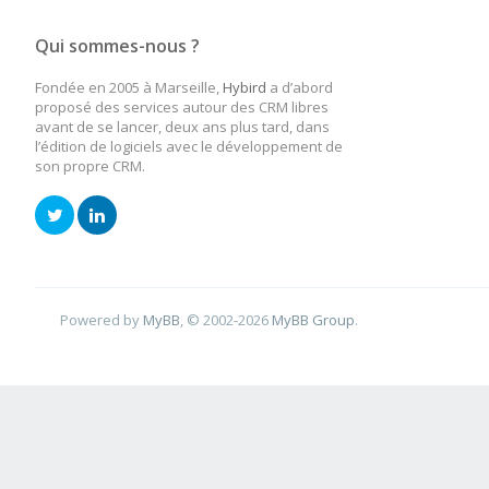
File "/serveur/lib/p
Qui sommes-nous ?
packages/django/templ
Fondée en 2005 à Marseille,
Hybird
a d’abord
127, in render
proposé des services autour des CRM libres
avant de se lancer, deux ans plus tard, dans
l’édition de logiciels avec le développement de
return compiled_par
son propre CRM.
File "/serveur/lib/p
packages/django/templ
in _render
Powered by
MyBB
, © 2002-2026
MyBB Group
.
return self.nodelis
File "/serveur/lib/p
packages/django/templ