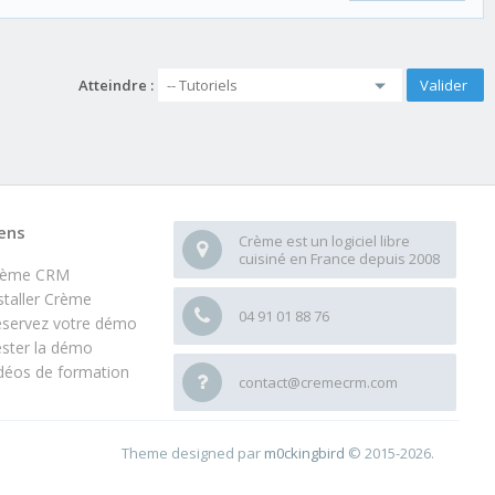
Atteindre :
ens
Crème est un logiciel libre
cuisiné en France depuis 2008
rème CRM
staller Crème
04 91 01 88 76
servez votre démo
ster la démo
déos de formation
contact@cremecrm.com
Theme designed par
m0ckingbird
© 2015-2026.