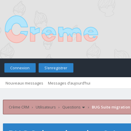
Connexion
S’enregistrer
Nouveaux messages
Messages d’aujourd’hui
Retourner sur le site
Télé
Crème CRM
›
Utilisateurs
›
Questions
›
BUG Suite migration 2