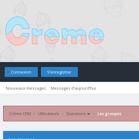
Connexion
S’enregistrer
Nouveaux messages
Messages d’aujourd’hui
Retourner sur le site
Télé
Crème CRM
›
Utilisateurs
›
Questions
›
Les groupes