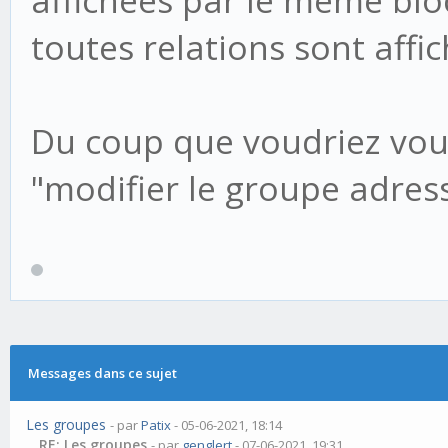
affichées par le même blo
toutes relations sont affi
Du coup que voudriez vou
"modifier le groupe adress
Messages dans ce sujet
Les groupes
- par
Patix
- 05-06-2021, 18:14
RE: Les groupes
- par
genglert
- 07-06-2021, 19:31