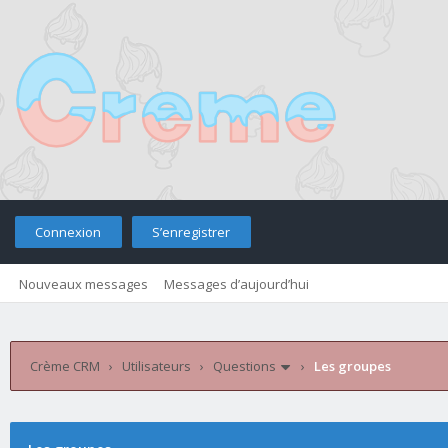
Connexion
S’enregistrer
Nouveaux messages
Messages d’aujourd’hui
Retourner sur le site
Télé
Crème CRM
›
Utilisateurs
›
Questions
›
Les groupes