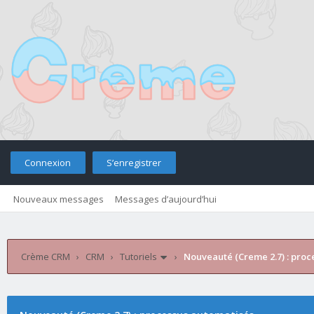
Connexion
S’enregistrer
Nouveaux messages
Messages d’aujourd’hui
Retourner sur le site
Télé
Crème CRM
›
CRM
›
Tutoriels
›
Nouveauté (Creme 2.7) : proc