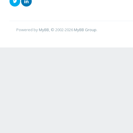
Powered by
MyBB
, © 2002-2026
MyBB Group
.