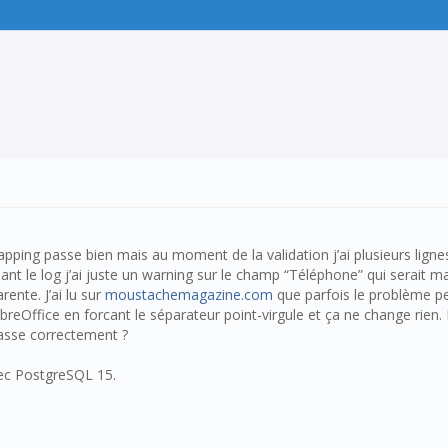
apping passe bien mais au moment de la validation j’ai plusieurs lign
ant le log j’ai juste un warning sur le champ “Téléphone” qui serait 
ente. J’ai lu sur
moustachemagazine.com
que parfois le problème pe
s LibreOffice en forcant le séparateur point-virgule et ça ne change rie
asse correctement ?
avec PostgreSQL 15.