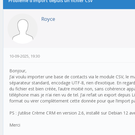
Problème d’import depuis un fichier CSV
Royce
10-09-2025, 19:30
Bonjour,
J’ai voulu importer une base de contacts via le module CSV, le m
séparateur standard, encodage UTF-8, rien d’exotique. En regard
du fichier est bien créée, l’autre moitié non, sans cohérence appar
téléphone mais je n’ai rien vu de tel. J’ai refait un export depui
format ou virer complètement cette donnée pour que l’import p
PS : j’utilise Crème CRM en version 2.6, installé sur Debian 12 
Merci