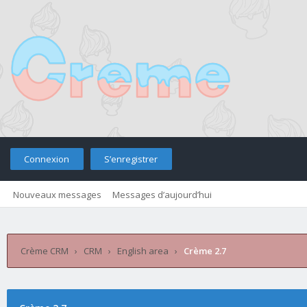
Connexion
S’enregistrer
Nouveaux messages
Messages d’aujourd’hui
Retourner sur le site
Télé
Crème CRM
›
CRM
›
English area
›
Crème 2.7