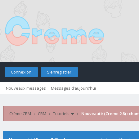
Connexion
S’enregistrer
Nouveaux messages
Messages d’aujourd’hui
Retourner sur le site
Télé
Crème CRM
›
CRM
›
Tutoriels
›
Nouveauté (Creme 2.8) : cha