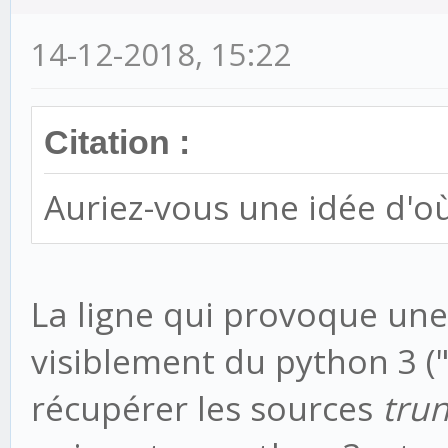
File "D:\CRMCREME\EN
14-12-2018, 15:22
packages\django\__ini
setup
Citation :
apps.populate(setti
File
Auriez-vous une idée d'où
"D:\CRMCREME\ENVS\CRE
__.py", line 23, in _
La ligne qui provoque une
_original_populate(
visiblement du python 3 (
File "D:\CRMCREME\EN
récupérer les sources
tru
packages\django\apps\