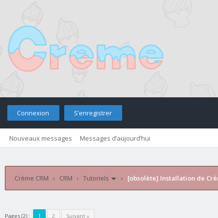
Connexion
S’enregistrer
Nouveaux messages
Messages d’aujourd’hui
Retourner sur le site
Télé
Crème CRM
›
CRM
›
Tutoriels
›
[obsolète] Installation de C
Pages (2) :
1
2
Suivant »