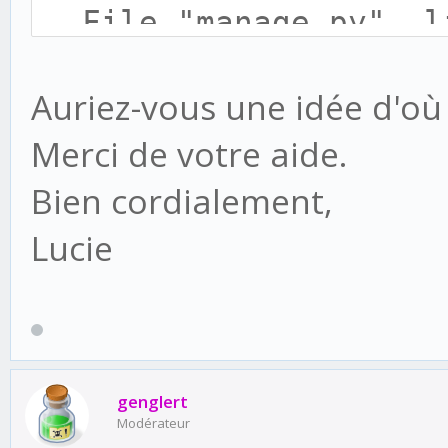
File "manage.py", li
execute_from_comman
Auriez-vous une idée d'où 
File "D:\CRMCREME\EN
Merci de votre aide.
packages\django\core\
Bien cordialement,
line 364, in execute_
utility.execute()
Lucie
File "D:\CRMCREME\EN
packages\django\core\
line 338, in execute
genglert
django.setup()
Modérateur