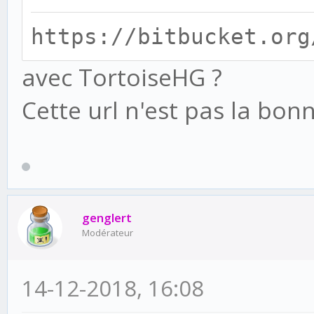
"D:\CRMCREME\ENVS\CRE
https://bitbucket.org
core\__init__.py", li
avec TortoiseHG ?
raise ImproperlyCon
Cette url n'est pas la bonn
the form
'app_label.model_name
from e
genglert
Modérateur
^
14-12-2018, 16:08
SyntaxError: invalid 