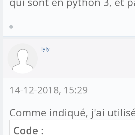
qui sont en python 3, et pa
populate
app_config = AppCon
File "D:\CRMCREME\EN
packages\django\apps\
lyly
create
module = import_mo
File
14-12-2018, 15:29
"d:\crmcreme\python27
y", line 37, in impor
Comme indiqué, j'ai utilis
__import__(name)
Code :
File