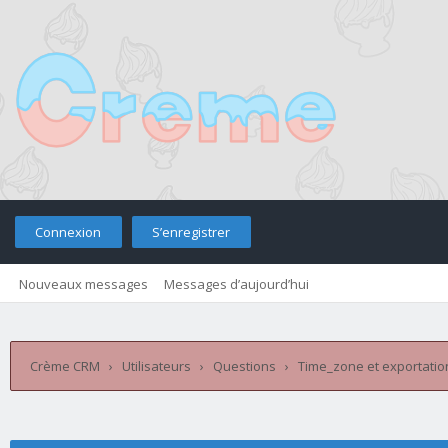
Connexion
S’enregistrer
Nouveaux messages
Messages d’aujourd’hui
Retourner sur le site
Télé
Crème CRM
›
Utilisateurs
›
Questions
›
Time_zone et exportatio