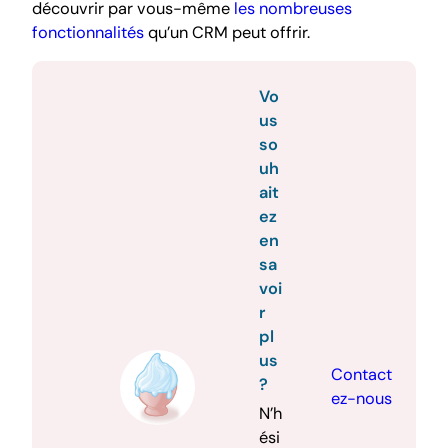
découvrir par vous-même
les nombreuses
fonctionnalités
qu’un CRM peut offrir.
Vo
us
so
uh
ait
ez
en
sa
voi
r
pl
us
Contact
?
ez-nous
N’h
ési