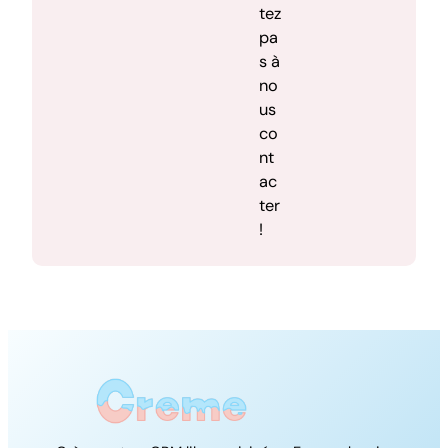
tez
pa
s à
no
us
co
nt
ac
ter
!