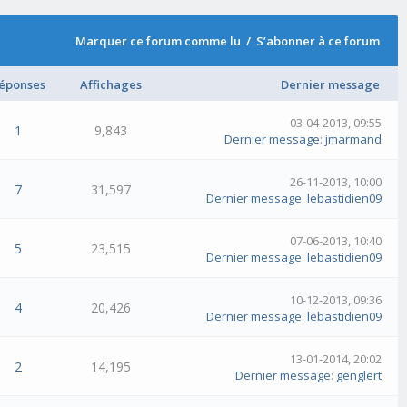
Marquer ce forum comme lu
/
S’abonner à ce forum
éponses
Affichages
Dernier message
03-04-2013, 09:55
1
9,843
Dernier message
:
jmarmand
26-11-2013, 10:00
7
31,597
Dernier message
:
lebastidien09
07-06-2013, 10:40
5
23,515
Dernier message
:
lebastidien09
10-12-2013, 09:36
4
20,426
Dernier message
:
lebastidien09
13-01-2014, 20:02
2
14,195
Dernier message
:
genglert