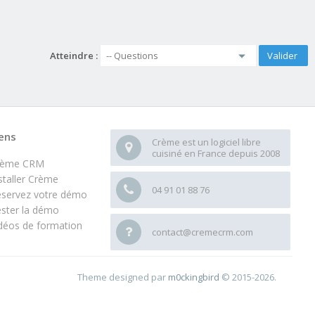
Atteindre :
ens
Crème est un logiciel libre
cuisiné en France depuis 2008
rème CRM
staller Crème
04 91 01 88 76
servez votre démo
ster la démo
déos de formation
contact@cremecrm.com
Theme designed par
m0ckingbird
© 2015-2026.