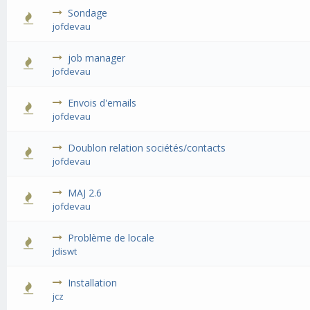
Sondage
jofdevau
job manager
jofdevau
Envois d'emails
jofdevau
Doublon relation sociétés/contacts
jofdevau
MAJ 2.6
jofdevau
Problème de locale
jdiswt
Installation
jcz