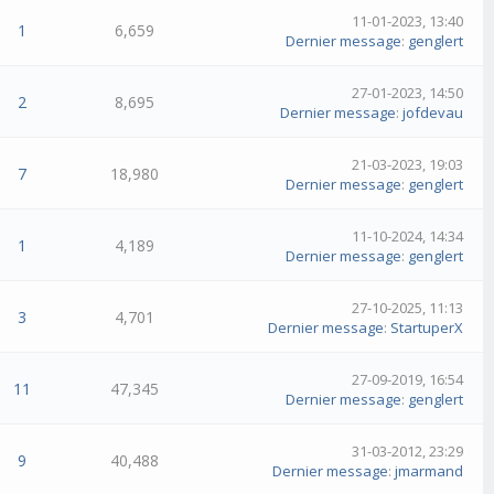
11-01-2023, 13:40
1
6,659
Dernier message
:
genglert
27-01-2023, 14:50
2
8,695
Dernier message
:
jofdevau
21-03-2023, 19:03
7
18,980
Dernier message
:
genglert
11-10-2024, 14:34
1
4,189
Dernier message
:
genglert
27-10-2025, 11:13
3
4,701
Dernier message
:
StartuperX
27-09-2019, 16:54
11
47,345
Dernier message
:
genglert
31-03-2012, 23:29
9
40,488
Dernier message
:
jmarmand