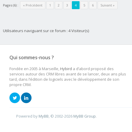
Pages (6) :
« Précédent
1
2
3
4
5
6
Suivant »
Utilisateurs naviguant sur ce forum : 4 Visiteur(s)
Qui sommes-nous ?
Fondée en 2005 à Marseille,
Hybird
a d’abord proposé des
services autour des CRM libres avant de se lancer, deux ans plus
tard, dans l’édition de logiciels avec le développement de son
propre CRM.
Powered by
MyBB
, © 2002-2026
MyBB Group
.