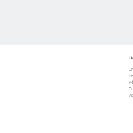
Li
C
In
Ré
Te
Vi