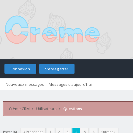
Connexion
S’enregistrer
Nouveaux messages
Messages d’aujourd’hui
Crème CRM
›
Utilisateurs
›
Questions
Pages (6) :
« Précédent
1
2
3
4
5
6
Suivant »