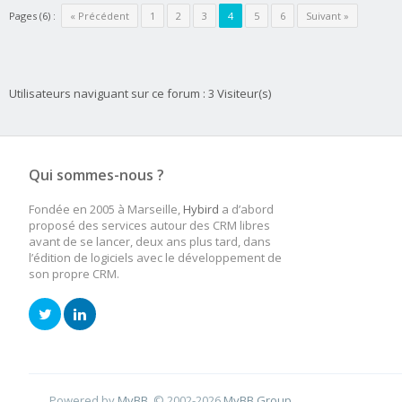
Pages (6) :
« Précédent
1
2
3
4
5
6
Suivant »
Utilisateurs naviguant sur ce forum : 3 Visiteur(s)
Qui sommes-nous ?
Fondée en 2005 à Marseille,
Hybird
a d’abord
proposé des services autour des CRM libres
avant de se lancer, deux ans plus tard, dans
l’édition de logiciels avec le développement de
son propre CRM.
Powered by
MyBB
, © 2002-2026
MyBB Group
.