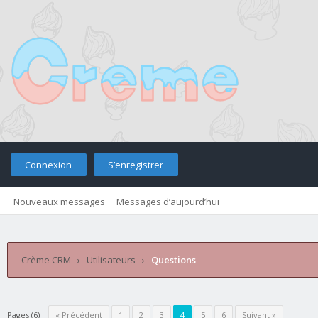
Connexion
S’enregistrer
Nouveaux messages
Messages d’aujourd’hui
Retourner sur le site
Télé
Crème CRM
›
Utilisateurs
›
Questions
Pages (6) :
« Précédent
1
2
3
4
5
6
Suivant »